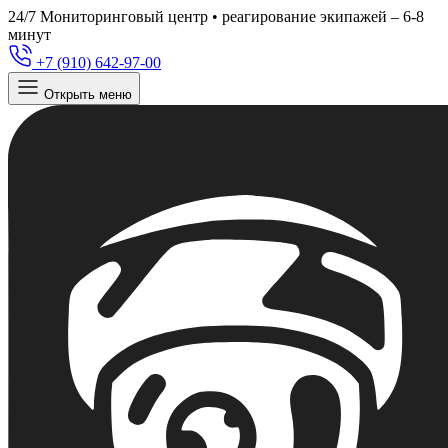
24/7
Мониторинговый центр • реагирование экипажей – 6-8
минут
+7 (910) 642-97-00
Открыть меню