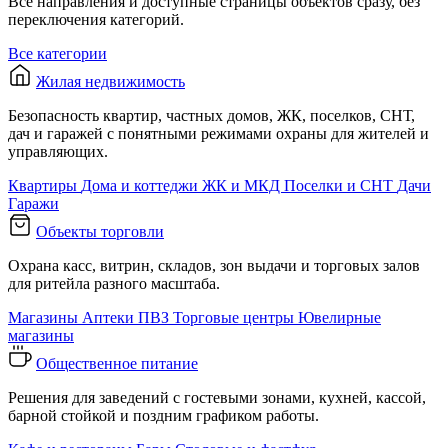
Все направления и доступные страницы объектов сразу, без
переключения категорий.
Все категории
Жилая недвижимость
Безопасность квартир, частных домов, ЖК, поселков, СНТ,
дач и гаражей с понятными режимами охраны для жителей и
управляющих.
Квартиры
Дома и коттеджи
ЖК и МКД
Поселки и СНТ
Дачи
Гаражи
Объекты торговли
Охрана касс, витрин, складов, зон выдачи и торговых залов
для ритейла разного масштаба.
Магазины
Аптеки
ПВЗ
Торговые центры
Ювелирные
магазины
Общественное питание
Решения для заведений с гостевыми зонами, кухней, кассой,
барной стойкой и поздним графиком работы.