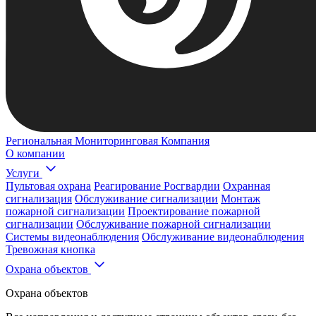
Региональная Мониторинговая Компания
О компании
Услуги
Пультовая охрана
Реагирование Росгвардии
Охранная
сигнализация
Обслуживание сигнализации
Монтаж
пожарной сигнализации
Проектирование пожарной
сигнализации
Обслуживание пожарной сигнализации
Системы видеонаблюдения
Обслуживание видеонаблюдения
Тревожная кнопка
Охрана объектов
Охрана объектов