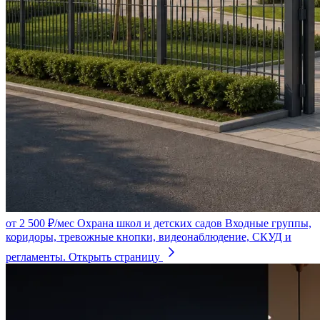
от 2 500 ₽/мес
Охрана школ и детских садов
Входные группы,
коридоры, тревожные кнопки, видеонаблюдение, СКУД и
регламенты.
Открыть страницу