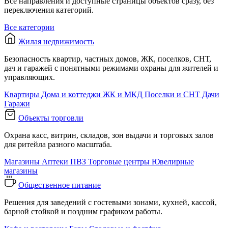
Все направления и доступные страницы объектов сразу, без
переключения категорий.
Все категории
Жилая недвижимость
Безопасность квартир, частных домов, ЖК, поселков, СНТ,
дач и гаражей с понятными режимами охраны для жителей и
управляющих.
Квартиры
Дома и коттеджи
ЖК и МКД
Поселки и СНТ
Дачи
Гаражи
Объекты торговли
Охрана касс, витрин, складов, зон выдачи и торговых залов
для ритейла разного масштаба.
Магазины
Аптеки
ПВЗ
Торговые центры
Ювелирные
магазины
Общественное питание
Решения для заведений с гостевыми зонами, кухней, кассой,
барной стойкой и поздним графиком работы.