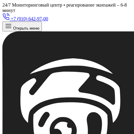
24/7
Мониторинговый центр • реагирование экипажей – 6-8
минут
+7 (910) 642-97-00
Открыть меню