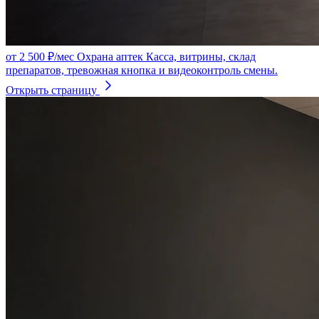
от 2 500 ₽/мес
Охрана аптек
Касса, витрины, склад
препаратов, тревожная кнопка и видеоконтроль смены.
Открыть страницу