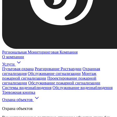
Региональная Мониторинговая Компания
О компании
Услуги
Пультовая охрана
Реагирование Росгвардии
Охранная
сигнализация
Обслуживание сигнализации
Монтаж
пожарной сигнализации
Проектирование пожарной
сигнализации
Обслуживание пожарной сигнализации
Системы видеонаблюдения
Обслуживание видеонаблюдения
Тревожная кнопка
Охрана объектов
Охрана объектов