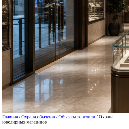
Главная
/
Охрана объектов
/
Объекты торговли
/
Охрана
ювелирных магазинов