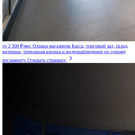
от 2 500 ₽/мес
Охрана магазинов
Касса, торговый зал, склад,
витрины, тревожная кнопка и видеонаблюдение по одному
регламенту.
Открыть страницу